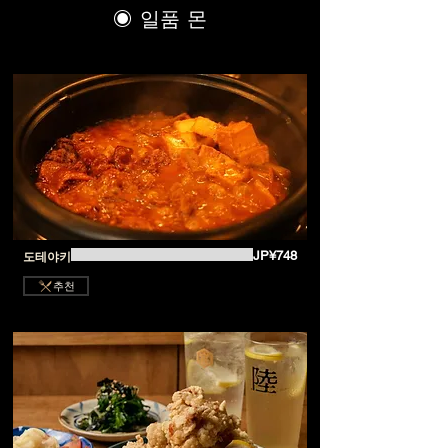
◉ 일품 몬
JP¥748
도테야키
추천