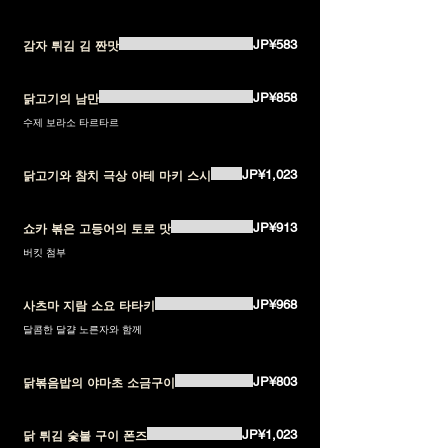
JP¥583
감자 튀김 김 짠맛
JP¥858
닭고기의 남만
수제 보라소 타르타르
JP¥1,023
닭고기와 참치 극상 아테 마키 스시
JP¥913
쇼카 볶은 고등어의 토로 맛
버킷 첨부
JP¥968
사츠마 지람 소요 타타키
달콤한 달걀 노른자와 함께
JP¥803
닭볶음밥의 야마초 소금구이
JP¥1,023
닭 튀김 숯불 구이 폰즈