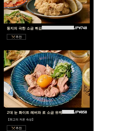
JP¥748
둥지의 극한 소금 튀김
추천
JP¥858
2대 눈 화이트 레버와 로 소금 유케
【최고의 저온 숙성】
추천