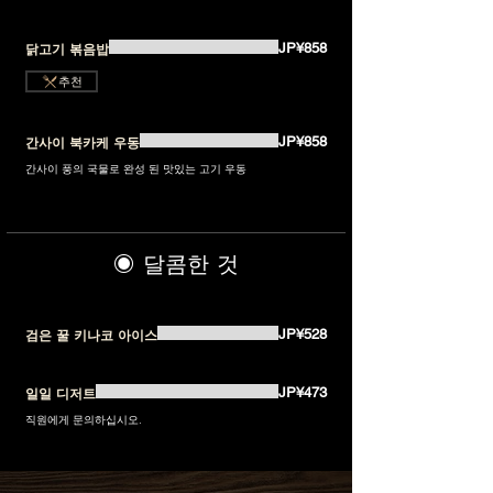
JP¥858
닭고기 볶음밥
추천
JP¥858
간사이 북카케 우동
간사이 풍의 국물로 완성 된 맛있는 고기 우동
◉ 달콤한 것
JP¥528
검은 꿀 키나코 아이스
JP¥473
일일 디저트
직원에게 문의하십시오.