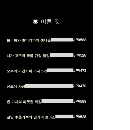
◉ 이른 것
JP¥583
봄국화와 흰머리파의 생나물
JP¥528
나가 고구마 국물 간장 절임
JP¥473
오쿠라의 간사이 아사즈케
JP¥473
산초에 차콩
JP¥583
흰 가지의 따뜻한 튀김
JP¥528
절임 후춧가루와 명가의 보라소