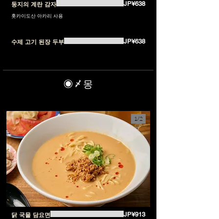
JP¥638
둥지의 계란 감자
홋카이도산 아카리 사용
JP¥638
수제 고기 된장 두부
◉〆몽
1/
2
JP¥913
닭 국물 담요면