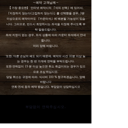
～예약 고객님께～
【
가장 중요한】 인터넷 예약시의 「석의 선택」에 있어서,
「지정하지 않는다(고집하지 않는다)」를 선택했을 경우, 3분
이상으로의 예약이어도 「카운터석」에 배분될 가능성이 있습
니다. 그러므로, 반드시 희망하시는 좌석을 지정해 주시도록 부
탁 말씀드립니다.
좌석 지정이 없는 경우, 좌석 상황에 따라 카운터 좌석에서 안내
합니다.
미리 양해 바랍니다.
또한, 다른 손님의 폐도 되기 때문에, 예약의 시간 10분 이상 늦
는 경우는 한 번 가게에 연락을 부탁드립니다.
또한
연락없이 15 분 이상 늦으면 취소 취급이되는 경우가 있으
므로 조심
하십시오.
당일 취소는 규정에 따라, 식사비 100 % 청구하겠습니다, 양해
바랍니다
연회·전세 등의 예약 받습니다. 부담없이 상담하십시오
부담없이 연락주십시오.
TEL
MAIL
WEB 예약