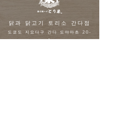
닭과 닭고기 토리소 간다점
도쿄도 지요다구 간다 도야마초 20-
1
간다 타이쇼 빌딩 1F
TEL
03-3526-2290
간다역에서 도보 3분
간다역에서 231 m