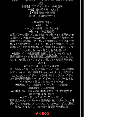
【逸品】二代目白レバーとろ塩ユッケ（極上の低温熟
成）
【揚物】フライドポテト のり塩味
【串物】旨い焼き鳥 1人2本
【〆物】鶏出汁担々麺
【甘物】本日のデザート
＜飲み放題付き＞
■生ビール
・キリン一番搾り(中ジョッキ)
■酎ハイ ※金宮使用
金宮プレーン酎ハイ/ ほろ苦レモン酎ハイ/ 瀬戸内レモ
ン酎ハイ/ 大阪冷やしあめ酎ハイ/ 宮崎平兵衛酢(へべ
ス)酎ハイ/ 沖縄塩トマト酎ハイ/宮崎グレープフルーツ
酎ハイ/ 高知文旦（ぶんたん）酎ハイ/ 沖縄パイナップ
ル酎ハイ/ 大阪白ガリ酎ハイ/ 宮崎ぽんかん酎ハイ/ マ
ンゴーおろし酎ハイ/ 洋なしおろし酎ハイ
■お茶ハイ ※金宮使用 お茶にもこだわっています
黒烏龍茶ハイ/ 京都老舗茶屋の煎茶(緑茶)ハイ/ とうも
ろこしひげ茶ハイ/ ジャスミン茶ハイ/ 知覧国産無糖紅
茶ハイ
■ハイボール ※キリン陸使用
キリン陸ハイボール/ ほろ苦レモンハイボール/ 沖縄塩
トマトハイボール/ 宮崎ぽんかんハイボール/ 高知文旦
（ぶんたん）ハイボール / 沖縄パイナップルハイボー
ル/ 宮崎平兵衛酢(へベス)ハイボール/ マンゴーおろし
ハイボール/ 洋なしおろしハイボール
■焼酎(ロック・水割り・ソーダ割り・湯割り)
黒霧島(芋) / 二階堂(麦)
■日本酒(冷) ※当店の日本酒は大サイズ(約2合)です
上撰 松竹梅 豪快【辛口】
■ソフトドリンク＆ノンアルドリンク
宮崎ぽんかんジンジャー / 瀬戸内レモンスカッシュ/ 沖
縄パイン&カルピス/ つぶつぶマンゴーカルピス/ 黒烏
龍茶/ とうもろこしひげ茶/ 知覧国産無糖紅茶
￥4,500