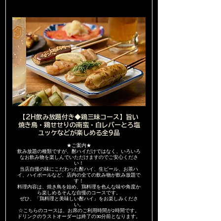
【2H飲み放題付き◆鶏三昧コース】旨い
焼き鳥・鶏せせりの南蛮・白レバーとろ塩
ユッケなどが楽しめる全9品
★ご案内★
飲み放題の種類ですが、酎ハイだけではなく、いろいろ
なお飲み物を楽しんでいただけますのでご安心くださ
い！
当店自慢の味にこだわった酎ハイ、生ビール、お茶ハ
イ、ハイボールなど、店内の全ての飲み物が飲み放題で
す！
料理内容は、焼き鳥を始め、鶏料理を色んな味や角度か
ら楽しめるそんな自慢のコースです。
ぜひ、「鶏料理と美味しい酎ハイ」をお楽しみくださ
い。
☆こちらのコースは、お席のご利用時間が2時間です。
ドリンクのラストオーダーは終了の30分前となります。