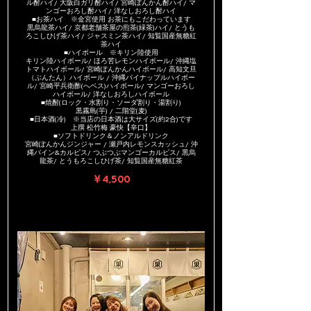
ル酎ハイ/ 大阪白ガリ酎ハイ/ 宮崎ぽんかん酎ハイ/ マ
ンゴーおろし酎ハイ/ 洋なしおろし酎ハイ
■お茶ハイ ※金宮使用 お茶にもこだわっています
黒烏龍茶ハイ/ 京都老舗茶屋の煎茶(緑茶)ハイ/ とうも
ろこしひげ茶ハイ/ ジャスミン茶ハイ/ 知覧国産無糖紅
茶ハイ
■ハイボール ※キリン陸使用
キリン陸ハイボール/ ほろ苦レモンハイボール/ 沖縄塩
トマトハイボール/ 宮崎ぽんかんハイボール/ 高知文旦
（ぶんたん）ハイボール / 沖縄パイナップルハイボー
ル/ 宮崎平兵衛酢(へベス)ハイボール/ マンゴーおろし
ハイボール/ 洋なしおろしハイボール
■焼酎(ロック・水割り・ソーダ割り・湯割り)
黒霧島(芋) / 二階堂(麦)
■日本酒(冷) ※当店の日本酒は大サイズ(約2合)です
上撰 松竹梅 豪快【辛口】
■ソフトドリンク＆ノンアルドリンク
宮崎ぽんかんジンジャー / 瀬戸内レモンスカッシュ/ 沖
縄パイン&カルピス/ つぶつぶマンゴーカルピス/ 黒烏
龍茶/ とうもろこしひげ茶/ 知覧国産無糖紅茶
￥4,500