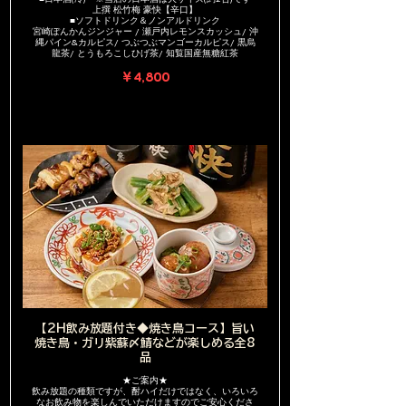
上撰 松竹梅 豪快【辛口】
■ソフトドリンク＆ノンアルドリンク
宮崎ぽんかんジンジャー / 瀬戸内レモンスカッシュ/ 沖
縄パイン&カルピス/ つぶつぶマンゴーカルピス/ 黒烏
龍茶/ とうもろこしひげ茶/ 知覧国産無糖紅茶
￥4,800
【2H飲み放題付き◆焼き鳥コース】旨い
焼き鳥・ガリ紫蘇〆鯖などが楽しめる全8
品
★ご案内★
飲み放題の種類ですが、酎ハイだけではなく、いろいろ
なお飲み物を楽しんでいただけますのでご安心くださ