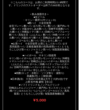
☆こちらのコースは、お席のご利用時間が2.5時間で
す。ドリンクのラストオーダーは終了の30分前となりま
す。
＜飲み放題付き＞
■生ビール
・キリン一番搾り(中ジョッキ)
■酎ハイ ※金宮使用
金宮プレーン酎ハイ/ ほろ苦レモン酎ハイ/ 瀬戸内レモ
ン酎ハイ/ 大阪冷やしあめ酎ハイ/ 宮崎平兵衛酢(へべ
ス)酎ハイ/ 沖縄塩トマト酎ハイ/宮崎グレープフルーツ
酎ハイ/ 高知文旦（ぶんたん）酎ハイ/ 沖縄パイナップ
ル酎ハイ/ 大阪白ガリ酎ハイ/ 宮崎ぽんかん酎ハイ/ マ
ンゴーおろし酎ハイ/ 洋なしおろし酎ハイ
■お茶ハイ ※金宮使用 お茶にもこだわっています
黒烏龍茶ハイ/ 京都老舗茶屋の煎茶(緑茶)ハイ/ とうも
ろこしひげ茶ハイ/ ジャスミン茶ハイ/ 知覧国産無糖紅
茶ハイ
■ハイボール ※キリン陸使用
キリン陸ハイボール/ ほろ苦レモンハイボール/ 沖縄塩
トマトハイボール/ 宮崎ぽんかんハイボール/ 高知文旦
（ぶんたん）ハイボール / 沖縄パイナップルハイボー
ル/ 宮崎平兵衛酢(へベス)ハイボール/ マンゴーおろし
ハイボール/ 洋なしおろしハイボール
■焼酎(ロック・水割り・ソーダ割り・湯割り)
黒霧島(芋) / 二階堂(麦)
■日本酒(冷) ※当店の日本酒は大サイズ(約2合)です
上撰 松竹梅 豪快【辛口】
■ソフトドリンク＆ノンアルドリンク
宮崎ぽんかんジンジャー / 瀬戸内レモンスカッシュ/ 沖
縄パイン&カルピス/ つぶつぶマンゴーカルピス/ 黒烏
龍茶/ とうもろこしひげ茶/ 知覧国産無糖紅茶
￥5,000