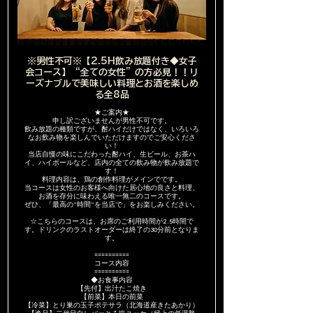
※男性不可※【2.5H飲み放題付き◆女子
会コース】“全ての女性”の方必見！！リ
ーズナブルで美味しい料理とお酒を楽しめ
る全8品
★ご案内★
申し訳ございませんが男性不可です。
飲み放題の種類ですが、酎ハイだけではなく、いろいろ
なお飲み物を楽しんでいただけますのでご安心くださ
い！
当店自慢の味にこだわった酎ハイ、生ビール、お茶ハ
イ、ハイボールなど、店内の全ての飲み物が飲み放題で
す！
料理内容は、鶏の創作料理がメインでです。
当コースは女性のお客様へ向けた居心地の良さと料理、
お酒を存分に味わえる唯一無二のコースです。
ぜひ、「最高の”時間”を当店で」をお楽しみください。
☆こちらのコースは、お席のご利用時間が2.5時間で
す。ドリンクのラストオーダーは終了の30分前となりま
す。
==========
コース内容
==========
◆お食事内容
【先付】出汁たこ焼き
【前菜】本日の前菜
【冷菜】とり巣の玉子ポテサラ（北海道産きたあかり）