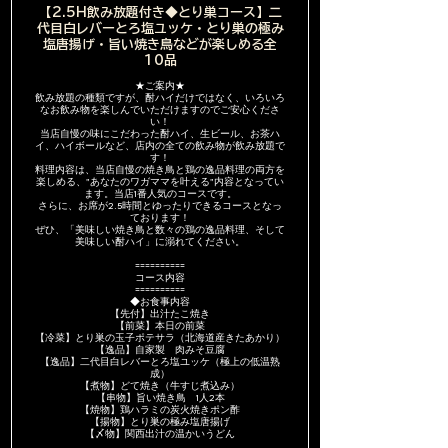
【2.5H飲み放題付き◆とり巣コース】二
代目白レバーとろ塩ユッケ・とり巣の極み
塩唐揚げ・旨い焼き鳥などが楽しめる全
10品
★ご案内★
飲み放題の種類ですが、酎ハイだけではなく、いろいろ
なお飲み物を楽しんでいただけますのでご安心くださ
い！
当店自慢の味にこだわった酎ハイ、生ビール、お茶ハ
イ、ハイボールなど、店内の全ての飲み物が飲み放題で
す！
料理内容は、当店自慢の焼き鳥と鶏の逸品料理の両方を
楽しめる、"あなたのワガママを叶える"内容となってい
ます。当店1番人気のコースです。
さらに、お席が2.5時間とゆったりできるコースとなっ
ております！
ぜひ、「美味しい焼き鳥と数々の鶏の逸品料理、そして
美味しい酎ハイ」に溺れてください。
==========
コース内容
==========
◆お食事内容
【先付】出汁たこ焼き
【前菜】本日の前菜
【冷菜】とり巣の玉子ポテサラ（北海道産きたあかり）
【逸品】自家製 肉みそ豆腐
【逸品】二代目白レバーとろ塩ユッケ（極上の低温熟
成）
【煮物】どて焼き（牛すじ煮込み）
【串物】旨い焼き鳥 1人2本
【焼物】鶏ハラミの炭火焼きポン酢
【揚物】とり巣の極み塩唐揚げ
【〆物】関西出汁の温かいうどん