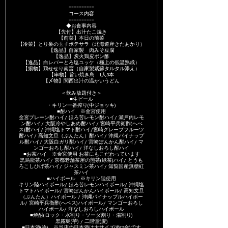
==========
コース内容
==========
◆お食事内容
【先付】出汁たこ焼き
【前菜】本日の前菜
【冷菜】とり巣の玉子ポテサラ（北海道産きたあかり）
【逸品】自家製 肉みそ豆腐
【逸品】炭火鶏皮ポン酢
【逸品】白レバーとろ塩ユッケ（極上の低温熟成）
【揚物】鶏せせり南蛮（自家製紫蘇タルタル添え）
【串物】旨い焼き鳥 1人3本
【〆物】関西出汁の温かいうどん
＜飲み放題付き＞
■生ビール
・キリン一番搾り(中ジョッキ)
■酎ハイ ※金宮使用
金宮プレーン酎ハイ/ ほろ苦レモン酎ハイ/ 瀬戸内レモ
ン酎ハイ/ 大阪冷やしあめ酎ハイ/ 宮崎平兵衛酢(へべ
ス)酎ハイ/ 沖縄塩トマト酎ハイ/宮崎グレープフルーツ
酎ハイ/ 高知文旦（ぶんたん）酎ハイ/ 沖縄パイナップ
ル酎ハイ/ 大阪白ガリ酎ハイ/ 宮崎ぽんかん酎ハイ/ マ
ンゴーおろし酎ハイ/ 洋なしおろし酎ハイ
■お茶ハイ ※金宮使用 お茶にもこだわっています
黒烏龍茶ハイ/ 京都老舗茶屋の煎茶(緑茶)ハイ/ とうも
ろこしひげ茶ハイ/ ジャスミン茶ハイ/ 知覧国産無糖紅
茶ハイ
■ハイボール ※キリン陸使用
キリン陸ハイボール/ ほろ苦レモンハイボール/ 沖縄塩
トマトハイボール/ 宮崎ぽんかんハイボール/ 高知文旦
（ぶんたん）ハイボール / 沖縄パイナップルハイボー
ル/ 宮崎平兵衛酢(へベス)ハイボール/ マンゴーおろし
ハイボール/ 洋なしおろしハイボール
■焼酎(ロック・水割り・ソーダ割り・湯割り)
黒霧島(芋) / 二階堂(麦)
■日本酒(冷) ※当店の日本酒は大サイズ(約2合)です