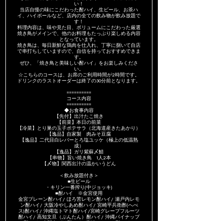
い！
当店自慢の味にこだわった酎ハイ、生ビール、お茶ハ
イ、ハイボールなど、店内の全ての飲み物が飲み放題で
す！
料理内容は、味や見た目、ボリュームにこだわった厳選
焼き鳥がメインで、他のお料理もたっぷり楽しめる内容
となっています。
焼き鳥は、毎日新鮮な鶏肉を仕入れ、丁寧に捌いて自店
で串打ちしていますので、自信を持っておすすめできま
す。
ぜひ、「焼き鳥と美味しい酎ハイ」をお楽しみくださ
い。
☆こちらのコースは、お席のご利用時間が2時間です。
ドリンクのラストオーダーは終了の30分前となります。
==========
コース内容
==========
◆お食事内容
【先付】出汁たこ焼き
【前菜】本日の前菜
【冷菜】とり巣の玉子ポテサラ（北海道産きたあかり）
【逸品】自家製 肉みそ豆腐
【逸品】二代目白レバーとろ塩ユッケ（極上の低温熟
成）
【逸品】ガリ紫蘇〆鯖
【串物】旨い焼き鳥 1人2本
【〆物】関西出汁の温かいうどん
＜飲み放題付き＞
■生ビール
・キリン一番搾り(中ジョッキ)
■酎ハイ ※金宮使用
金宮プレーン酎ハイ/ ほろ苦レモン酎ハイ/ 瀬戸内レモ
ン酎ハイ/ 大阪冷やしあめ酎ハイ/ 宮崎平兵衛酢(へべ
ス)酎ハイ/ 沖縄塩トマト酎ハイ/宮崎グレープフルーツ
酎ハイ/ 高知文旦（ぶんたん）酎ハイ/ 沖縄パイナップ